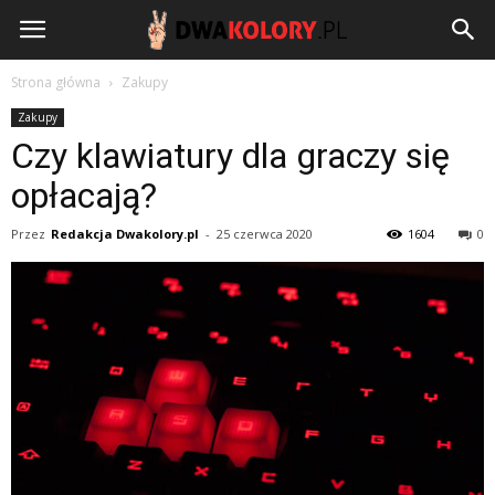
DwaKolory.pl
Strona główna
Zakupy
Zakupy
Czy klawiatury dla graczy się
opłacają?
Przez
Redakcja Dwakolory.pl
-
25 czerwca 2020
1604
0