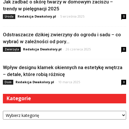
Jak zadbać o skórę twarzy w domowym zaciszu –
trendy w pielęgnacji 2025
Redakcja Dwakolory.pl
-
5 września 2025
Uroda
0
Odstraszacze dzikiej zwierzyny do ogrodu i sadu – co
wybrać w zależności od pory...
Redakcja Dwakolory.pl
-
26 czerwca 2025
Zwierzęta
0
Wpływ designu klamek okiennych na estetykę wnętrza
– detale, które robią różnicę
Redakcja Dwakolory.pl
-
10 marca 2025
Dom
0
Kategorie
Kategorie