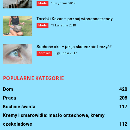
15 stycznia 2019
Moda
Torebki Kazar – poznaj wiosenne trendy
19 kwietnia 2018
Moda
Suchość oka – jak ją skutecznie leczyć?
5 grudnia 2017
Zdrowie
POPULARNE KATEGORIE
Dom
428
Praca
208
Kuchnie świata
117
Kremy i smarowidła: masło orzechowe, kremy
czekoladowe
112