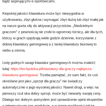
bądź aspirującymi e-sportowcami.
Kiepskiej jakości klawiatura może być niewygodna w
użytkowaniu, zbyt głośna i wymagać zbyt dużej lub zbyt małej jak
na nasze gusta siły do aktywacji przycisków. „Niedzielnym
graczom” z pewnością nie zrobi to ogromnej różnicy, ale dla tych,
którzy w grach spędzają wiele godzin dziennie, korzystanie z
dobrej klawiatury gamingowej a z taniej klawiatury biurowej to
niebo a ziemia.
Listę godnych uwagi klawiatur gamingowych można znaleźć
tutaj:
https://techpolska.pl/klawiatury-dla-graczy-najlepsza-
klawiatura-gamingowa/
. Trzeba pamiętać, że sam fakt, że coś
określane jest jako „sprzęt dla graczy” nie świadczy
automatycznie o jego wysokiej jakości. Nawet drogi, a więc na
pierwszy rzut oka dobry sprzęt, może być niewarty swojej ceny.
Dlatego też dobrym pomysłem jest sprawdzenie opinii ekspertów
o interesującym nas produkcie, a w miarę możliwości także