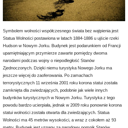
Symbolem wolności współczesnego świata bez wątpienia jest
Statua Wolności postawiona w latach 1884-1886 u ujście rzeki
Hudson w Nowym Jorku. Budynek jest podarunkiem od Francji
upamiętniającym przymierze zawarte pomiędzy dwoma
narodami podczas wojny o niepodległość Stanów
Zjednoczonych. Dzięki niemu turystyka Nowego Jorku ma
jeszcze więcej do zaoferowania. Po zamachach
terrorystycznych 11 września 2001 roku korona statui została
zamknięta dla zwiedzających, podobnie jak wiele innych
budynków turystycznych w Nowym Jorku. Turystyka z tego
powodu bardzo ucierpiała, jednak w 2009 roku ponownie korona
statui wolności została otwarta dla zwiedzających. Statua
Wolności ma 45 metrów wysokości, a wraz z cokołem aż 93
metry. Budynek jest uznany za narodowy pomnik Stanów