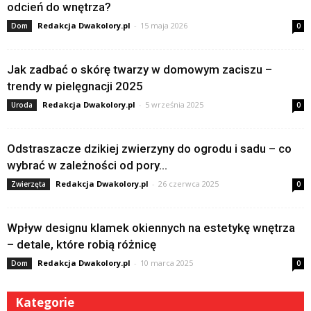
odcień do wnętrza?
Redakcja Dwakolory.pl
-
15 maja 2026
Dom
0
Jak zadbać o skórę twarzy w domowym zaciszu –
trendy w pielęgnacji 2025
Redakcja Dwakolory.pl
-
5 września 2025
Uroda
0
Odstraszacze dzikiej zwierzyny do ogrodu i sadu – co
wybrać w zależności od pory...
Redakcja Dwakolory.pl
-
26 czerwca 2025
Zwierzęta
0
Wpływ designu klamek okiennych na estetykę wnętrza
– detale, które robią różnicę
Redakcja Dwakolory.pl
-
10 marca 2025
Dom
0
Kategorie