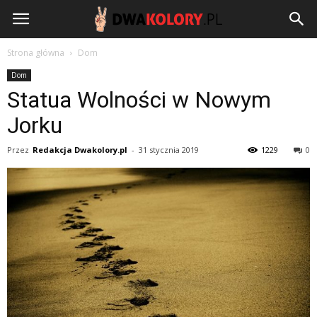
DwaKolory.pl
Strona główna
Dom
Dom
Statua Wolności w Nowym
Jorku
Przez
Redakcja Dwakolory.pl
-
31 stycznia 2019
1229
0