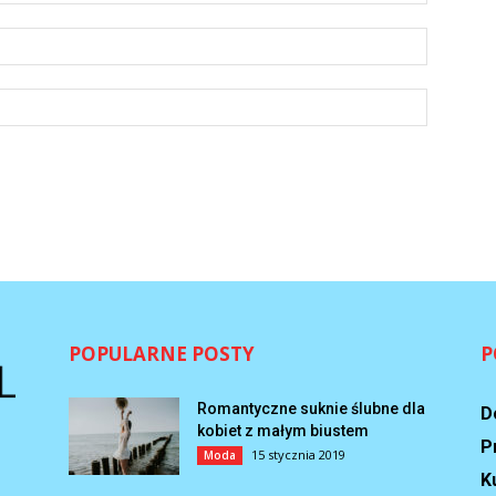
POPULARNE POSTY
P
Romantyczne suknie ślubne dla
D
kobiet z małym biustem
P
15 stycznia 2019
Moda
K