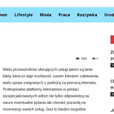
Kolory.pl
Dom
Lifestyle
Moda
Praca
Rozrywka
Uro
Z
z
1426
0
U
Wielu przewoźników oferujących usługi jakimi są tanie
bilety lotnicze daje możliwość swoim klientom załatwienia
C
wielu spraw związanych z podróżą za pomocą internetu.
w
Profesjonalne platformy internetowe w postaci
D
wyspecjalizowanych witryn nie tylko odpowiedzą na
nasze ewentualne pytania ale również pozwolą na
rezerwację swoich usług. Jest to bardzo wygodna
J