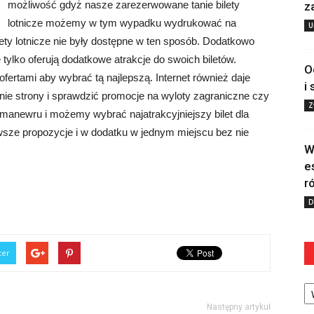
możliwość gdyż nasze zarezerwowane tanie bilety
z
lotnicze możemy w tym wypadku wydrukować na
U
ety lotnicze nie były dostępne w ten sposób. Dodatkowo
 tylko oferują dodatkowe atrakcje do swoich biletów.
O
ertami aby wybrać tą najlepszą. Internet również daje
i
ie strony i sprawdzić promocje na wyloty zagraniczne czy
Z
anewru i możemy wybrać najatrakcyjniejszy bilet dla
wsze propozycje i w dodatku w jednym miejscu bez nie
W
e
r
D
ter
Ka
Następny artykuł