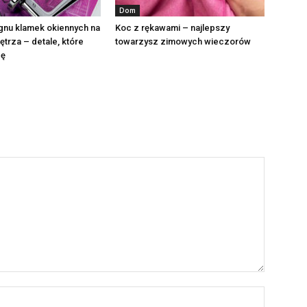
Dom
gnu klamek okiennych na
Koc z rękawami – najlepszy
ętrza – detale, które
towarzysz zimowych wieczorów
cę