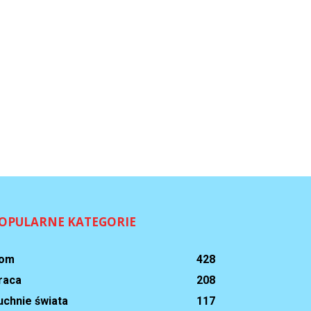
OPULARNE KATEGORIE
om
428
raca
208
uchnie świata
117