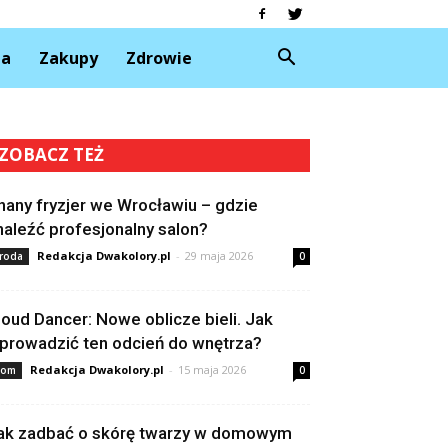
da
Zakupy
Zdrowie
ZOBACZ TEŻ
nany fryzjer we Wrocławiu – gdzie
naleźć profesjonalny salon?
Redakcja Dwakolory.pl
-
29 maja 2026
roda
0
loud Dancer: Nowe oblicze bieli. Jak
prowadzić ten odcień do wnętrza?
Redakcja Dwakolory.pl
-
15 maja 2026
om
0
ak zadbać o skórę twarzy w domowym