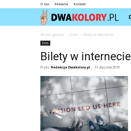
O nas
Reklama
Kontakt
Dwa
Strona główna
Dom
Bilety w internecie
Dom
Bilety w internecie
Przez
Redakcja Dwakolory.pl
-
31 stycznia 2019