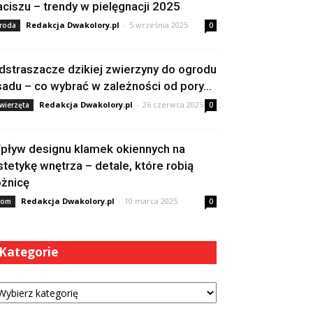
aciszu – trendy w pielęgnacji 2025
Redakcja Dwakolory.pl
-
5 września 2025
roda
0
dstraszacze dzikiej zwierzyny do ogrodu
 sadu – co wybrać w zależności od pory...
Redakcja Dwakolory.pl
-
26 czerwca 2025
wierzęta
0
pływ designu klamek okiennych na
stetykę wnętrza – detale, które robią
óżnicę
Redakcja Dwakolory.pl
-
10 marca 2025
om
0
Kategorie
tegorie