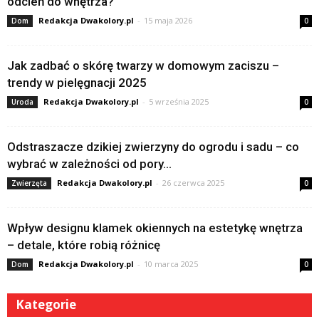
odcień do wnętrza?
Redakcja Dwakolory.pl
-
15 maja 2026
Dom
0
Jak zadbać o skórę twarzy w domowym zaciszu –
trendy w pielęgnacji 2025
Redakcja Dwakolory.pl
-
5 września 2025
Uroda
0
Odstraszacze dzikiej zwierzyny do ogrodu i sadu – co
wybrać w zależności od pory...
Redakcja Dwakolory.pl
-
26 czerwca 2025
Zwierzęta
0
Wpływ designu klamek okiennych na estetykę wnętrza
– detale, które robią różnicę
Redakcja Dwakolory.pl
-
10 marca 2025
Dom
0
Kategorie