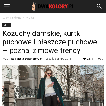
DwaKolory.pl
Strona główna
Moda
Moda
Kożuchy damskie, kurtki
puchowe i płaszcze puchowe
– poznaj zimowe trendy
Przez
Redakcja Dwakolory.pl
-
2 października 2018
2579
0