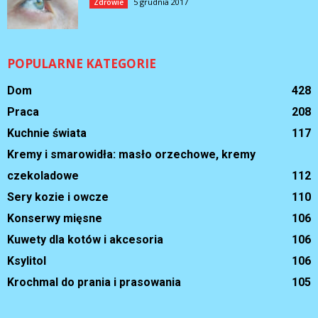
5 grudnia 2017
Zdrowie
POPULARNE KATEGORIE
Dom
428
Praca
208
Kuchnie świata
117
Kremy i smarowidła: masło orzechowe, kremy
czekoladowe
112
Sery kozie i owcze
110
Konserwy mięsne
106
Kuwety dla kotów i akcesoria
106
Ksylitol
106
Krochmal do prania i prasowania
105