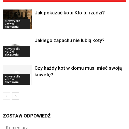
Jak pokazać kotu Kto tu rządzi?
Kuwety dla
kotów i
akcesoria
Jakiego zapachu nie lubią koty?
Kuwety dla
kotów i
akcesoria
Czy każdy kot w domu musi mieć swoją
kuwetę?
Kuwety dla
kotów i
akcesoria
ZOSTAW ODPOWIEDŹ