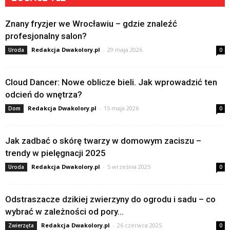
Znany fryzjer we Wrocławiu – gdzie znaleźć
profesjonalny salon?
Redakcja Dwakolory.pl
-
29 maja 2026
Uroda
0
Cloud Dancer: Nowe oblicze bieli. Jak wprowadzić ten
odcień do wnętrza?
Redakcja Dwakolory.pl
-
15 maja 2026
Dom
0
Jak zadbać o skórę twarzy w domowym zaciszu –
trendy w pielęgnacji 2025
Redakcja Dwakolory.pl
-
5 września 2025
Uroda
0
Odstraszacze dzikiej zwierzyny do ogrodu i sadu – co
wybrać w zależności od pory...
Redakcja Dwakolory.pl
-
26 czerwca 2025
Zwierzęta
0