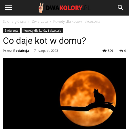
DwaKolory.pl
Strona główna
Zwierzęta
Kuwety dla kotów i akcesoria
Zwierzęta
Kuwety dla kotów i akcesoria
Co daje kot w domu?
Przez
Redakcja
-
7 listopada 2023
399
0