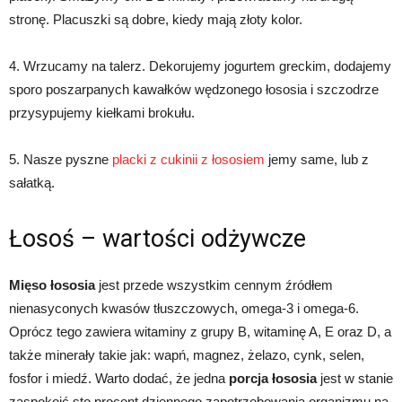
stronę. Placuszki są dobre, kiedy mają złoty kolor.
4. Wrzucamy na talerz. Dekorujemy jogurtem greckim, dodajemy
sporo poszarpanych kawałków wędzonego łososia i szczodrze
przysypujemy kiełkami brokułu.
5. Nasze pyszne
placki z cukinii z łososiem
jemy same, lub z
sałatką.
Łosoś – wartości odżywcze
Mięso łososia
jest przede wszystkim cennym źródłem
nienasyconych kwasów tłuszczowych, omega-3 i omega-6.
Oprócz tego zawiera witaminy z grupy B, witaminę A, E oraz D, a
także minerały takie jak: wapń, magnez, żelazo, cynk, selen,
fosfor i miedź. Warto dodać, że jedna
porcja łososia
jest w stanie
zaspokoić sto procent dziennego zapotrzebowania organizmu na