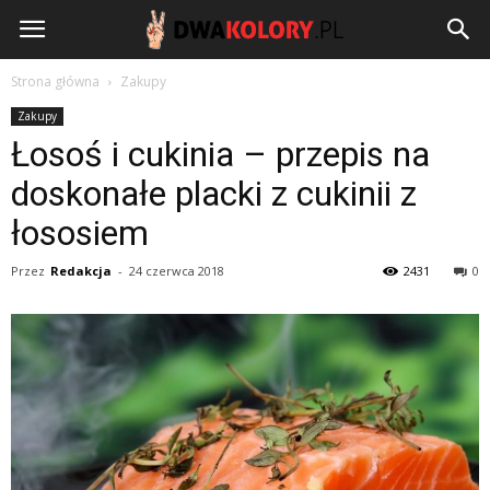
DwaKolory.pl
Strona główna
Zakupy
Zakupy
Łosoś i cukinia – przepis na
doskonałe placki z cukinii z
łososiem
Przez
Redakcja
-
24 czerwca 2018
2431
0