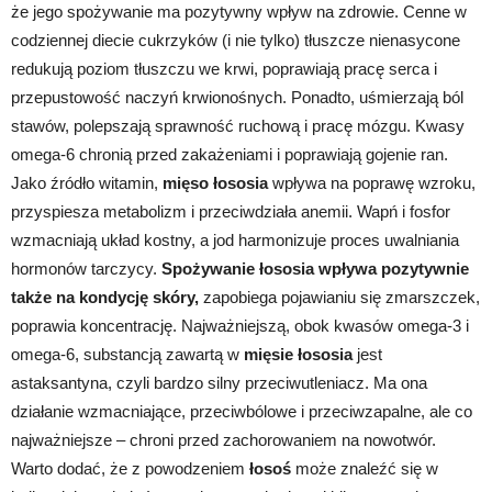
że jego spożywanie ma pozytywny wpływ na zdrowie. Cenne w
codziennej diecie cukrzyków (i nie tylko) tłuszcze nienasycone
redukują poziom tłuszczu we krwi, poprawiają pracę serca i
przepustowość naczyń krwionośnych. Ponadto, uśmierzają ból
stawów, polepszają sprawność ruchową i pracę mózgu. Kwasy
omega-6 chronią przed zakażeniami i poprawiają gojenie ran.
Jako źródło witamin,
mięso łososia
wpływa na poprawę wzroku,
przyspiesza metabolizm i przeciwdziała anemii. Wapń i fosfor
wzmacniają układ kostny, a jod harmonizuje proces uwalniania
hormonów tarczycy.
Spożywanie łososia wpływa pozytywnie
także na kondycję skóry,
zapobiega pojawianiu się zmarszczek,
poprawia koncentrację. Najważniejszą, obok kwasów omega-3 i
omega-6, substancją zawartą w
mięsie łososia
jest
astaksantyna, czyli bardzo silny przeciwutleniacz. Ma ona
działanie wzmacniające, przeciwbólowe i przeciwzapalne, ale co
najważniejsze – chroni przed zachorowaniem na nowotwór.
Warto dodać, że z powodzeniem
łosoś
może znaleźć się w