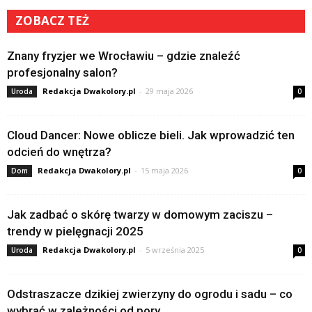
ZOBACZ TEŻ
Znany fryzjer we Wrocławiu – gdzie znaleźć
profesjonalny salon?
Redakcja Dwakolory.pl
-
29 maja 2026
Uroda
0
Cloud Dancer: Nowe oblicze bieli. Jak wprowadzić ten
odcień do wnętrza?
Redakcja Dwakolory.pl
-
15 maja 2026
Dom
0
Jak zadbać o skórę twarzy w domowym zaciszu –
trendy w pielęgnacji 2025
Redakcja Dwakolory.pl
-
5 września 2025
Uroda
0
Odstraszacze dzikiej zwierzyny do ogrodu i sadu – co
wybrać w zależności od pory...