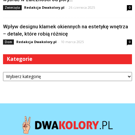
Redakcja Dwakolory.pl
-
26 czerwca 2025
Zwierzęta
0
Wpływ designu klamek okiennych na estetykę wnętrza
– detale, które robią różnicę
Redakcja Dwakolory.pl
-
10 marca 2025
Dom
0
Kategorie
Kategorie