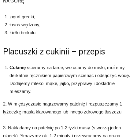
NA GÓRĘ
jogurt grecki,
łosoś wędzony,
kiełki brokułu
Placuszki z cukinii – przepis
Cukinię
ścieramy na tarce, wrzucamy do miski, możemy
delikatnie ręcznikiem papierowym ścisnąć i odsączyć wodę.
Dodajemy mleko, mąkę, jajko, przyprawy i dokładnie
mieszamy.
2. W międzyczasie nagrzewamy patelnię i rozpuszczamy 1
łyżeczkę masła klarowanego lub innego zdrowego tłuszczu.
3. Nakładamy na patelnię po 1-2 łyżki masy (stworzą jeden
placek). Smażymy ok. 1-2 minuty i przewracamy na drugą