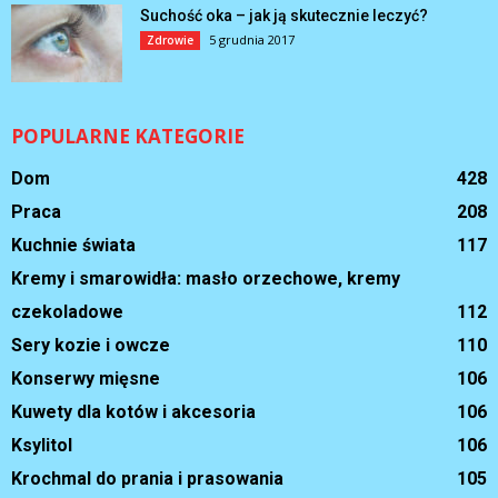
Suchość oka – jak ją skutecznie leczyć?
5 grudnia 2017
Zdrowie
POPULARNE KATEGORIE
Dom
428
Praca
208
Kuchnie świata
117
Kremy i smarowidła: masło orzechowe, kremy
czekoladowe
112
Sery kozie i owcze
110
Konserwy mięsne
106
Kuwety dla kotów i akcesoria
106
Ksylitol
106
Krochmal do prania i prasowania
105