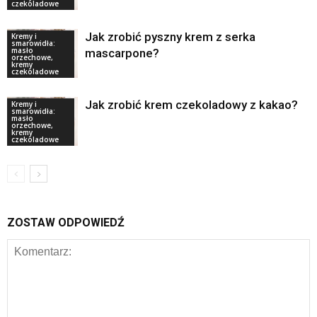
czekoladowe
Jak zrobić pyszny krem z serka
Kremy i
smarowidła:
masło
mascarpone?
orzechowe,
kremy
czekoladowe
Jak zrobić krem czekoladowy z kakao?
Kremy i
smarowidła:
masło
orzechowe,
kremy
czekoladowe
ZOSTAW ODPOWIEDŹ