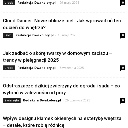
Redakcja Dwakolory.pl
-
29 maja 2026
Uroda
0
Cloud Dancer: Nowe oblicze bieli. Jak wprowadzić ten
odcień do wnętrza?
Redakcja Dwakolory.pl
-
15 maja 2026
Dom
0
Jak zadbać o skórę twarzy w domowym zaciszu –
trendy w pielęgnacji 2025
Redakcja Dwakolory.pl
-
5 września 2025
Uroda
0
Odstraszacze dzikiej zwierzyny do ogrodu i sadu – co
wybrać w zależności od pory...
Redakcja Dwakolory.pl
-
26 czerwca 2025
Zwierzęta
0
Wpływ designu klamek okiennych na estetykę wnętrza
– detale, które robią różnicę