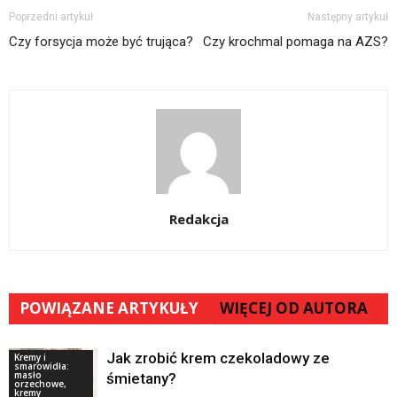
Poprzedni artykuł
Następny artykuł
Czy forsycja może być trująca?
Czy krochmal pomaga na AZS?
Redakcja
POWIĄZANE ARTYKUŁY
WIĘCEJ OD AUTORA
Jak zrobić krem czekoladowy ze
Kremy i
smarowidła:
masło
śmietany?
orzechowe,
kremy