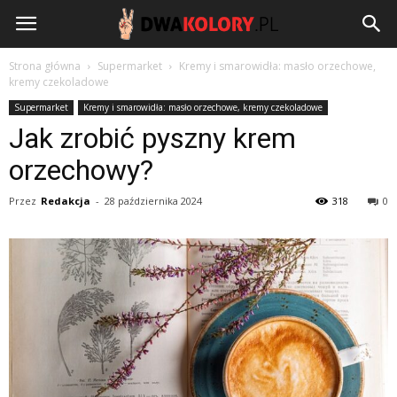
DwaKolory.pl
Strona główna
Supermarket
Kremy i smarowidła: masło orzechowe,
kremy czekoladowe
Supermarket
Kremy i smarowidła: masło orzechowe, kremy czekoladowe
Jak zrobić pyszny krem
orzechowy?
Przez
Redakcja
-
28 października 2024
318
0