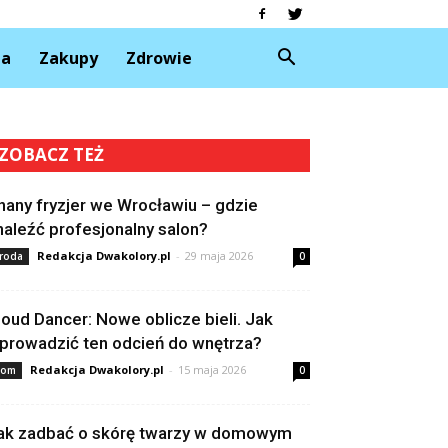
da
Zakupy
Zdrowie
ZOBACZ TEŻ
nany fryzjer we Wrocławiu – gdzie
naleźć profesjonalny salon?
Redakcja Dwakolory.pl
-
29 maja 2026
roda
0
loud Dancer: Nowe oblicze bieli. Jak
prowadzić ten odcień do wnętrza?
Redakcja Dwakolory.pl
-
15 maja 2026
om
0
ak zadbać o skórę twarzy w domowym