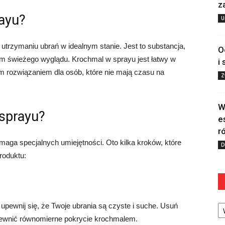
z
rayu?
U
utrzymaniu ubrań w idealnym stanie. Jest to substancja,
O
 im świeżego wyglądu. Krochmal w sprayu jest łatwy w
i
nym rozwiązaniem dla osób, które nie mają czasu na
Z
W
sprayu?
e
r
maga specjalnych umiejętności. Oto kilka kroków, które
D
roduktu:
Ka
pewnij się, że Twoje ubrania są czyste i suche. Usuń
apewnić równomierne pokrycie krochmalem.