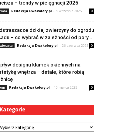
aciszu – trendy w pielęgnacji 2025
Redakcja Dwakolory.pl
-
5 września 2025
roda
0
dstraszacze dzikiej zwierzyny do ogrodu
 sadu – co wybrać w zależności od pory...
Redakcja Dwakolory.pl
-
26 czerwca 2025
wierzęta
0
pływ designu klamek okiennych na
stetykę wnętrza – detale, które robią
óżnicę
Redakcja Dwakolory.pl
-
10 marca 2025
om
0
Kategorie
tegorie