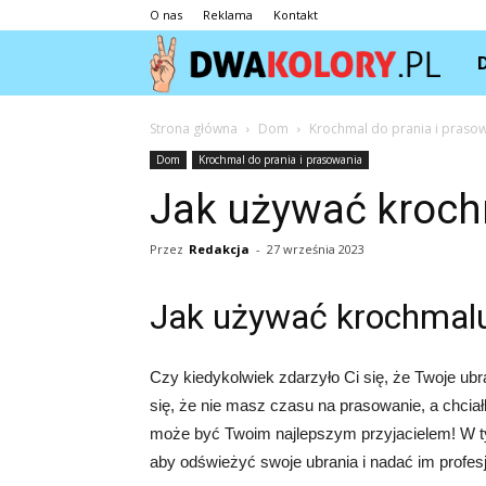
O nas
Reklama
Kontakt
Dwa
Strona główna
Dom
Krochmal do prania i praso
Dom
Krochmal do prania i prasowania
Jak używać kroch
Przez
Redakcja
-
27 września 2023
Jak używać krochmalu
Czy kiedykolwiek zdarzyło Ci się, że Twoje ub
się, że nie masz czasu na prasowanie, a chciał
może być Twoim najlepszym przyjacielem! W ty
aby odświeżyć swoje ubrania i nadać im profes