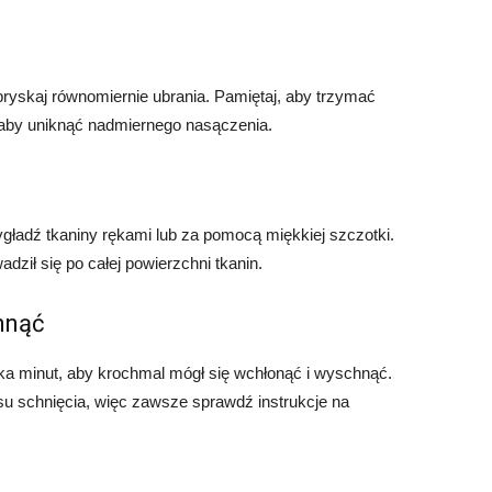
pryskaj równomiernie ubrania. Pamiętaj, aby trzymać
, aby uniknąć nadmiernego nasączenia.
gładź tkaniny rękami lub za pomocą miękkiej szczotki.
dził się po całej powierzchni tkanin.
hnąć
lka minut, aby krochmal mógł się wchłonąć i wyschnąć.
u schnięcia, więc zawsze sprawdź instrukcje na