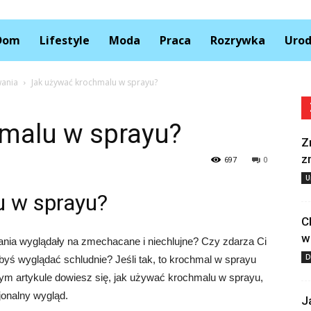
Kolory.pl
Dom
Lifestyle
Moda
Praca
Rozrywka
Uro
wania
Jak używać krochmalu w sprayu?
malu w sprayu?
Z
z
697
0
U
 w sprayu?
C
w
rania wyglądały na zmechacane i niechlujne? Czy zdarza Ci
D
byś wyglądać schludnie? Jeśli tak, to krochmal w sprayu
m artykule dowiesz się, jak używać krochmalu w sprayu,
jonalny wygląd.
J