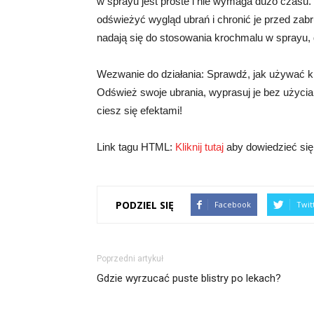
w sprayu jest proste i nie wymaga dużo czasu.
odświeżyć wygląd ubrań i chronić je przed zabr
nadają się do stosowania krochmalu w sprayu, 
Wezwanie do działania: Sprawdź, jak używać k
Odśwież swoje ubrania, wyprasuj je bez użycia
ciesz się efektami!
Link tagu HTML:
Kliknij tutaj
aby dowiedzieć się 
PODZIEL SIĘ
Facebook
Twit
Poprzedni artykuł
Gdzie wyrzucać puste blistry po lekach?