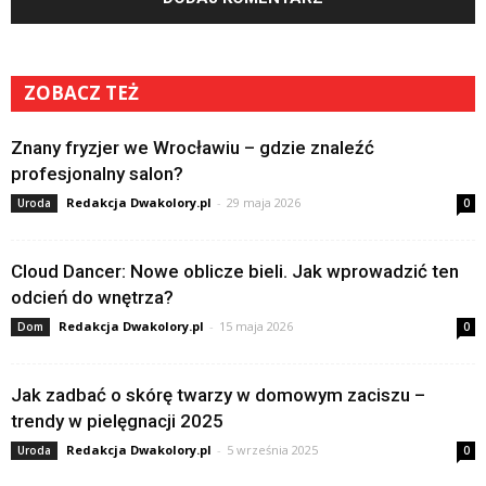
ZOBACZ TEŻ
Znany fryzjer we Wrocławiu – gdzie znaleźć
profesjonalny salon?
Redakcja Dwakolory.pl
-
29 maja 2026
Uroda
0
Cloud Dancer: Nowe oblicze bieli. Jak wprowadzić ten
odcień do wnętrza?
Redakcja Dwakolory.pl
-
15 maja 2026
Dom
0
Jak zadbać o skórę twarzy w domowym zaciszu –
trendy w pielęgnacji 2025
Redakcja Dwakolory.pl
-
5 września 2025
Uroda
0