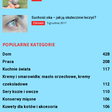
Suchość oka – jak ją skutecznie leczyć?
5 grudnia 2017
Zdrowie
POPULARNE KATEGORIE
Dom
428
Praca
208
Kuchnie świata
117
Kremy i smarowidła: masło orzechowe, kremy
czekoladowe
112
Sery kozie i owcze
110
Konserwy mięsne
106
Kuwety dla kotów i akcesoria
106