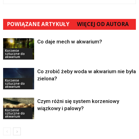
POWIĄZANE ARTYKUŁY
WIĘCEJ OD AUTORA
Co daje mech w akwarium?
Korzenie
sztuczne do
akwarium
Co zrobić żeby woda w akwarium nie była
zielona?
Korzenie
sztuczne do
akwarium
Czym różni się system korzeniowy
wiązkowy i palowy?
Korzenie
sztuczne do
akwarium