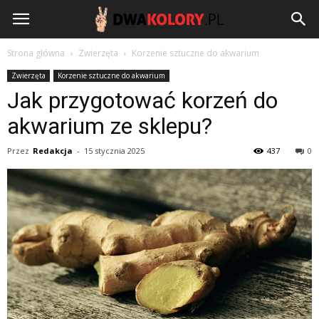
DwaKolory.pl
Strona główna
Zwierzęta
Korzenie sztuczne do akwarium
Zwierzęta
Korzenie sztuczne do akwarium
Jak przygotować korzeń do
akwarium ze sklepu?
Przez
Redakcja
-
15 stycznia 2025
437
0