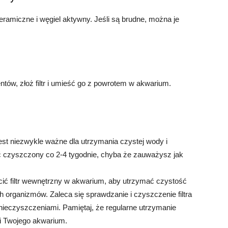
ceramiczne i węgiel aktywny. Jeśli są brudne, można je
ów, złoż filtr i umieść go z powrotem w akwarium.
st niezwykle ważne dla utrzymania czystej wody i
yć czyszczony co 2-4 tygodnie, chyba że zauważysz jak
cić filtr wewnętrzny w akwarium, aby utrzymać czystość
h organizmów. Zaleca się sprawdzanie i czyszczenie filtra
anieczyszczeniami. Pamiętaj, że regularne utrzymanie
cji Twojego akwarium.