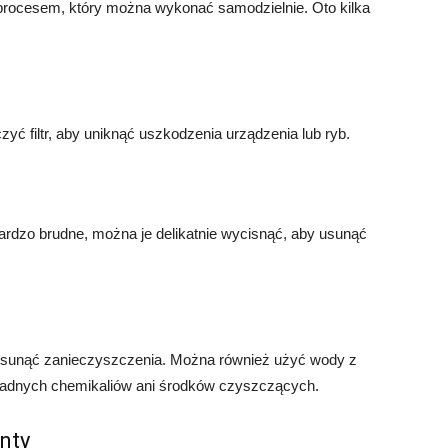
 procesem, który można wykonać samodzielnie. Oto kilka
ć filtr, aby uniknąć uszkodzenia urządzenia lub ryb.
ą bardzo brudne, można je delikatnie wycisnąć, aby usunąć
y usunąć zanieczyszczenia. Można również użyć wody z
a żadnych chemikaliów ani środków czyszczących.
nty