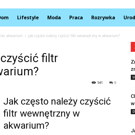
Kolory.pl
Dom
Lifestyle
Moda
Praca
Rozrywka
Uro
ek do akwarium
Jak często należy czyścić filtr wewnętrzny w akwarium?
zyścić filtr
Z
warium?
z
U
541
0
C
Jak często należy czyścić
w
filtr wewnętrzny w
D
akwarium?
J