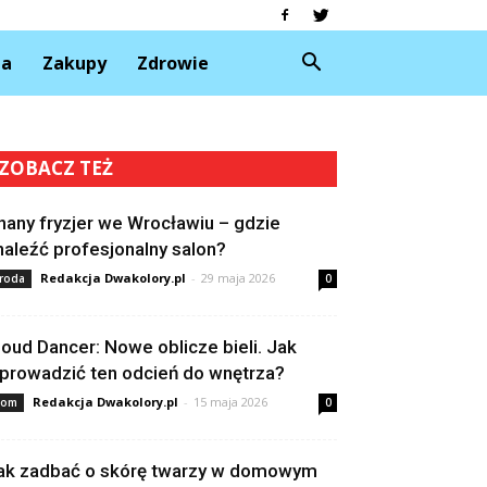
da
Zakupy
Zdrowie
ZOBACZ TEŻ
nany fryzjer we Wrocławiu – gdzie
naleźć profesjonalny salon?
Redakcja Dwakolory.pl
-
29 maja 2026
roda
0
loud Dancer: Nowe oblicze bieli. Jak
prowadzić ten odcień do wnętrza?
Redakcja Dwakolory.pl
-
15 maja 2026
om
0
ak zadbać o skórę twarzy w domowym