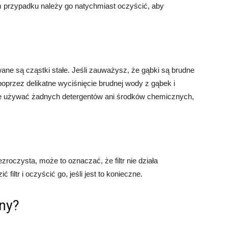
 przypadku należy go natychmiast oczyścić, aby
ane są cząstki stałe. Jeśli zauważysz, że gąbki są brudne
 poprzez delikatne wyciśnięcie brudnej wody z gąbek i
 nie używać żadnych detergentów ani środków chemicznych,
zroczysta, może to oznaczać, że filtr nie działa
iltr i oczyścić go, jeśli jest to konieczne.
zny?