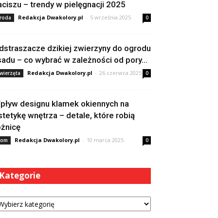
aciszu – trendy w pielęgnacji 2025
Redakcja Dwakolory.pl
-
5 września 2025
roda
0
dstraszacze dzikiej zwierzyny do ogrodu
 sadu – co wybrać w zależności od pory...
Redakcja Dwakolory.pl
-
26 czerwca 2025
wierzęta
0
pływ designu klamek okiennych na
stetykę wnętrza – detale, które robią
óżnicę
Redakcja Dwakolory.pl
-
10 marca 2025
om
0
Kategorie
tegorie