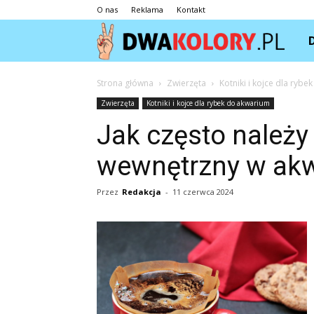
O nas
Reklama
Kontakt
Dwa
Strona główna
Zwierzęta
Kotniki i kojce dla ryb
Zwierzęta
Kotniki i kojce dla rybek do akwarium
Jak często należy c
wewnętrzny w ak
Przez
Redakcja
-
11 czerwca 2024