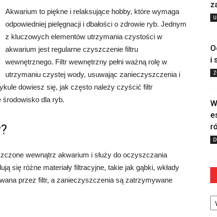
z
Akwarium to piękne i relaksujące hobby, które wymaga
U
odpowiedniej pielęgnacji i dbałości o zdrowie ryb. Jednym
z kluczowych elementów utrzymania czystości w
O
akwarium jest regularne czyszczenie filtru
i
wewnętrznego. Filtr wewnętrzny pełni ważną rolę w
Z
utrzymaniu czystej wody, usuwając zanieczyszczenia i
ule dowiesz się, jak często należy czyścić filtr
środowisko dla ryb.
W
e
r
y?
D
ieszczone wewnątrz akwarium i służy do oczyszczania
ją się różne materiały filtracyjne, takie jak gąbki, wkłady
wana przez filtr, a zanieczyszczenia są zatrzymywane
Ka