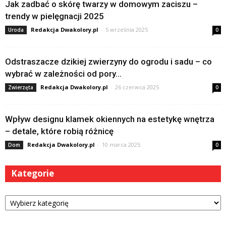
Jak zadbać o skórę twarzy w domowym zaciszu –
trendy w pielęgnacji 2025
Redakcja Dwakolory.pl
-
5 września 2025
Uroda
0
Odstraszacze dzikiej zwierzyny do ogrodu i sadu – co
wybrać w zależności od pory...
Redakcja Dwakolory.pl
-
26 czerwca 2025
Zwierzęta
0
Wpływ designu klamek okiennych na estetykę wnętrza
– detale, które robią różnicę
Redakcja Dwakolory.pl
-
10 marca 2025
Dom
0
Kategorie
Kategorie