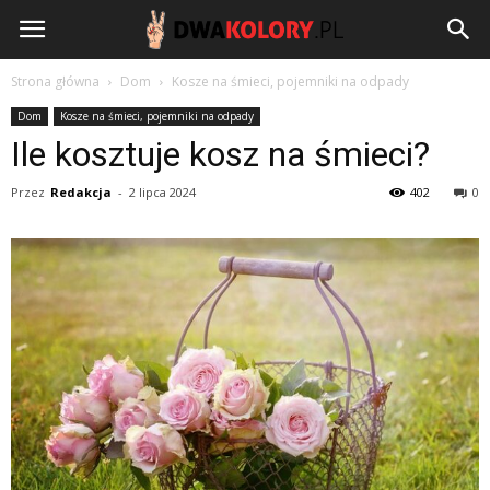
DwaKolory.pl
Strona główna
Dom
Kosze na śmieci, pojemniki na odpady
Dom
Kosze na śmieci, pojemniki na odpady
Ile kosztuje kosz na śmieci?
Przez
Redakcja
-
2 lipca 2024
402
0