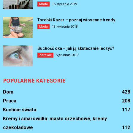
15 stycznia 2019
Moda
Torebki Kazar – poznaj wiosenne trendy
19 kwietnia 2018
Moda
Suchość oka – jak ją skutecznie leczyć?
5 grudnia 2017
Zdrowie
POPULARNE KATEGORIE
Dom
428
Praca
208
Kuchnie świata
117
Kremy i smarowidła: masło orzechowe, kremy
czekoladowe
112