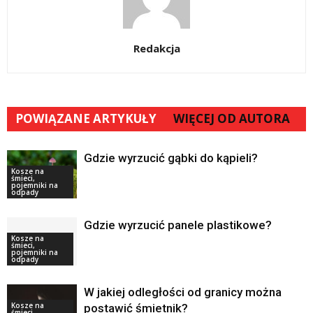
Redakcja
POWIĄZANE ARTYKUŁY
WIĘCEJ OD AUTORA
Gdzie wyrzucić gąbki do kąpieli?
Kosze na
śmieci,
pojemniki na
odpady
Gdzie wyrzucić panele plastikowe?
Kosze na
śmieci,
pojemniki na
odpady
W jakiej odległości od granicy można
Kosze na
postawić śmietnik?
śmieci,