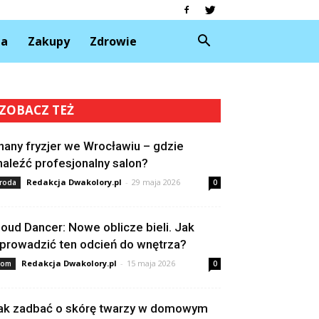
da
Zakupy
Zdrowie
ZOBACZ TEŻ
nany fryzjer we Wrocławiu – gdzie
naleźć profesjonalny salon?
Redakcja Dwakolory.pl
-
29 maja 2026
roda
0
loud Dancer: Nowe oblicze bieli. Jak
prowadzić ten odcień do wnętrza?
Redakcja Dwakolory.pl
-
15 maja 2026
om
0
ak zadbać o skórę twarzy w domowym