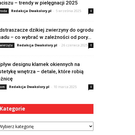
aciszu – trendy w pielęgnacji 2025
Redakcja Dwakolory.pl
-
5 września 2025
roda
0
dstraszacze dzikiej zwierzyny do ogrodu
 sadu – co wybrać w zależności od pory...
Redakcja Dwakolory.pl
-
26 czerwca 2025
wierzęta
0
pływ designu klamek okiennych na
stetykę wnętrza – detale, które robią
óżnicę
Redakcja Dwakolory.pl
-
10 marca 2025
om
0
Kategorie
tegorie