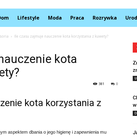
Kolory.pl
Dom
Lifestyle
Moda
Praca
Rozrywka
Uro
soria
Ile czasu zajmuje nauczenie kota korzystania z kuwety?
 nauczenie kota
Z
ety?
z
U
381
0
C
zenie kota korzystania z
w
D
nym aspektem dbania o jego higienę i zapewnienia mu
J