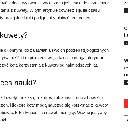
z
 być jednak wyzwanie, zwłaszcza jeśli mają do czynienia z
tania z kuwety. W tym artykule dowiesz się, ile czasu
U
 oraz jakie kroki podjąć, aby ułatwić ten proces.
O
 kuwety?
i
Z
ie skłonnymi do załatwiania swoich potrzeb fizjologicznych
rywatność i bezpieczeństwo, a także pomaga utrzymać
W
zyć kota korzystania z kuwety od najmłodszych lat.
e
r
ces nauki?
D
 z kuwety może się różnić w zależności od osobowości
czeń. Niektóre koty mogą nauczyć się korzystać z kuwety
ebować kilku tygodni lub nawet miesięcy. Ważne jest, aby
Ka
uki.