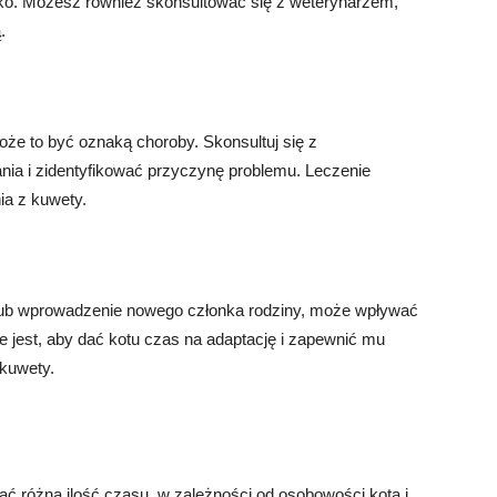
ko. Możesz również skonsultować się z weterynarzem,
.
może to być oznaką choroby. Skonsultuj się z
ia i zidentyfikować przyczynę problemu. Leczenie
ia z kuwety.
 lub wprowadzenie nowego członka rodziny, może wpływać
 jest, aby dać kotu czas na adaptację i zapewnić mu
kuwety.
ć różną ilość czasu, w zależności od osobowości kota i