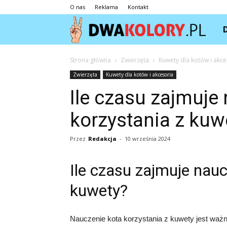
O nas
Reklama
Kontakt
Dwa
Strona główna
Zwierzęta
Kuwety dla kotów i akce
Zwierzęta
Kuwety dla kotów i akcesoria
Ile czasu zajmuje
korzystania z kuw
Przez
Redakcja
-
10 września 2024
Ile czasu zajmuje nauc
kuwety?
Nauczenie kota korzystania z kuwety jest waż