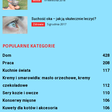
19 kwietnia 2018
Moda
Suchość oka – jak ją skutecznie leczyć?
5 grudnia 2017
Zdrowie
POPULARNE KATEGORIE
Dom
428
Praca
208
Kuchnie świata
117
Kremy i smarowidła: masło orzechowe, kremy
czekoladowe
112
Sery kozie i owcze
110
Konserwy mięsne
106
Kuwety dla kotów i akcesoria
106