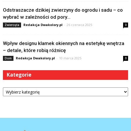
Odstraszacze dzikiej zwierzyny do ogrodu i sadu – co
wybrać w zależności od pory...
Redakcja Dwakolory.pl
-
26 czerwca 2025
Zwierzęta
0
Wpływ designu klamek okiennych na estetykę wnętrza
– detale, które robią różnicę
Redakcja Dwakolory.pl
-
10 marca 2025
Dom
0
Kategorie
Kategorie