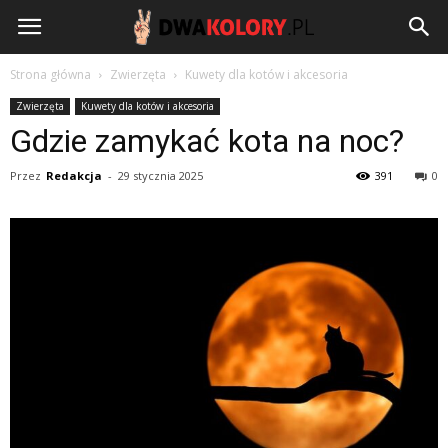
DwaKolory.pl
Strona główna
Zwierzęta
Kuwety dla kotów i akcesoria
Zwierzęta
Kuwety dla kotów i akcesoria
Gdzie zamykać kota na noc?
Przez
Redakcja
-
29 stycznia 2025
391
0