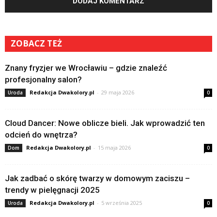
ZOBACZ TEŻ
Znany fryzjer we Wrocławiu – gdzie znaleźć
profesjonalny salon?
Redakcja Dwakolory.pl
-
29 maja 2026
Uroda
0
Cloud Dancer: Nowe oblicze bieli. Jak wprowadzić ten
odcień do wnętrza?
Redakcja Dwakolory.pl
-
15 maja 2026
Dom
0
Jak zadbać o skórę twarzy w domowym zaciszu –
trendy w pielęgnacji 2025
Redakcja Dwakolory.pl
-
5 września 2025
Uroda
0