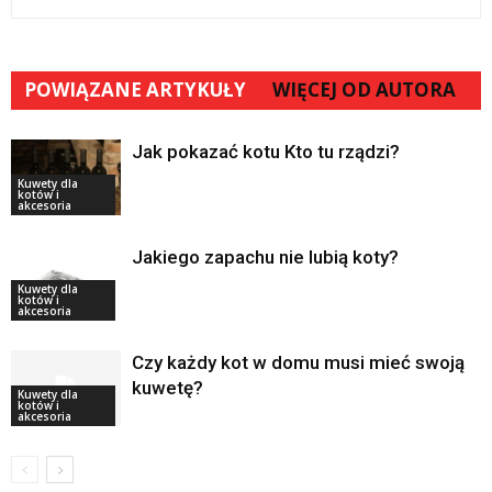
POWIĄZANE ARTYKUŁY
WIĘCEJ OD AUTORA
Jak pokazać kotu Kto tu rządzi?
Kuwety dla
kotów i
akcesoria
Jakiego zapachu nie lubią koty?
Kuwety dla
kotów i
akcesoria
Czy każdy kot w domu musi mieć swoją
kuwetę?
Kuwety dla
kotów i
akcesoria