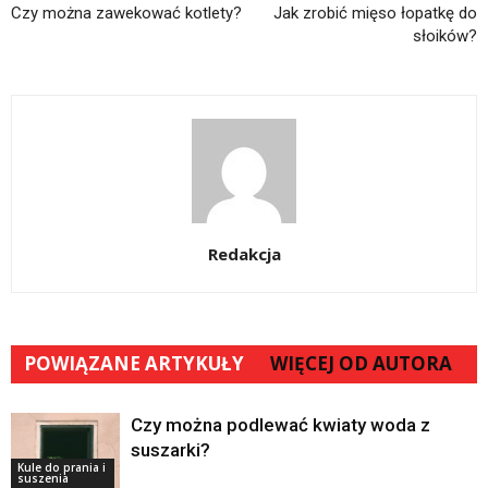
Czy można zawekować kotlety?
Jak zrobić mięso łopatkę do
słoików?
Redakcja
POWIĄZANE ARTYKUŁY
WIĘCEJ OD AUTORA
Czy można podlewać kwiaty woda z
suszarki?
Kule do prania i
suszenia