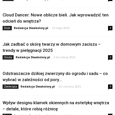
Cloud Dancer: Nowe oblicze bieli. Jak wprowadzić ten
odcień do wnętrza?
Redakcja Dwakolory.pl
-
15 maja 2026
Dom
0
Jak zadbać o skórę twarzy w domowym zaciszu –
trendy w pielęgnacji 2025
Redakcja Dwakolory.pl
-
5 września 2025
Uroda
0
Odstraszacze dzikiej zwierzyny do ogrodu i sadu – co
wybrać w zależności od pory...
Redakcja Dwakolory.pl
-
26 czerwca 2025
Zwierzęta
0
Wpływ designu klamek okiennych na estetykę wnętrza
– detale, które robią różnicę