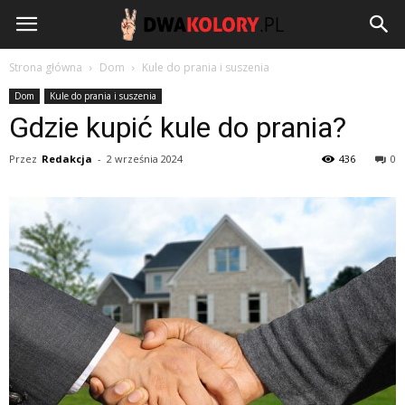
DwaKolory.pl
Strona główna
Dom
Kule do prania i suszenia
Dom
Kule do prania i suszenia
Gdzie kupić kule do prania?
Przez
Redakcja
-
2 września 2024
436
0