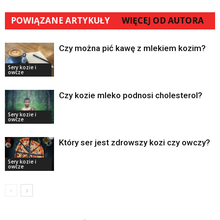
POWIĄZANE ARTYKUŁY
WIĘCEJ OD AUTORA
Czy można pić kawę z mlekiem kozim?
Sery kozie i
owcze
Czy kozie mleko podnosi cholesterol?
Sery kozie i
owcze
Który ser jest zdrowszy kozi czy owczy?
Sery kozie i
owcze