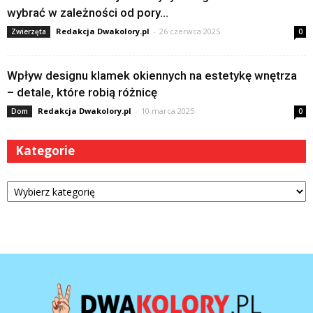
wybrać w zależności od pory...
Redakcja Dwakolory.pl
-
26 czerwca 2025
Zwierzęta
0
Wpływ designu klamek okiennych na estetykę wnętrza
– detale, które robią różnicę
Redakcja Dwakolory.pl
-
10 marca 2025
Dom
0
Kategorie
Kategorie