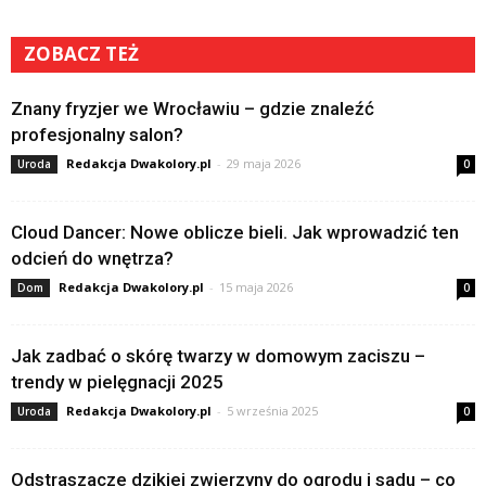
ZOBACZ TEŻ
Znany fryzjer we Wrocławiu – gdzie znaleźć
profesjonalny salon?
Redakcja Dwakolory.pl
-
29 maja 2026
Uroda
0
Cloud Dancer: Nowe oblicze bieli. Jak wprowadzić ten
odcień do wnętrza?
Redakcja Dwakolory.pl
-
15 maja 2026
Dom
0
Jak zadbać o skórę twarzy w domowym zaciszu –
trendy w pielęgnacji 2025
Redakcja Dwakolory.pl
-
5 września 2025
Uroda
0
Odstraszacze dzikiej zwierzyny do ogrodu i sadu – co