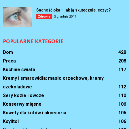
Suchość oka – jak ją skutecznie leczyć?
5 grudnia 2017
Zdrowie
POPULARNE KATEGORIE
Dom
428
Praca
208
Kuchnie świata
117
Kremy i smarowidła: masło orzechowe, kremy
czekoladowe
112
Sery kozie i owcze
110
Konserwy mięsne
106
Kuwety dla kotów i akcesoria
106
Ksylitol
106