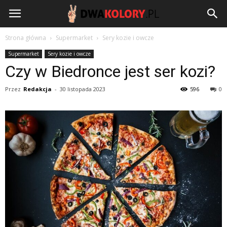
DwaKolory.pl
Strona główna
Supermarket
Sery kozie i owcze
Supermarket
Sery kozie i owcze
Czy w Biedronce jest ser kozi?
Przez
Redakcja
-
30 listopada 2023
596
0