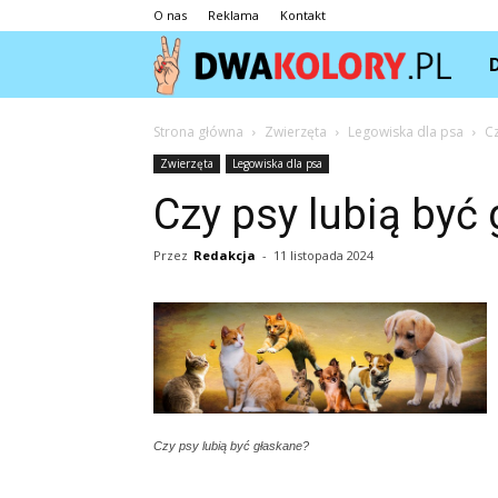
O nas
Reklama
Kontakt
Dwa
Strona główna
Zwierzęta
Legowiska dla psa
Cz
Zwierzęta
Legowiska dla psa
Czy psy lubią być
Przez
Redakcja
-
11 listopada 2024
Czy psy lubią być głaskane?