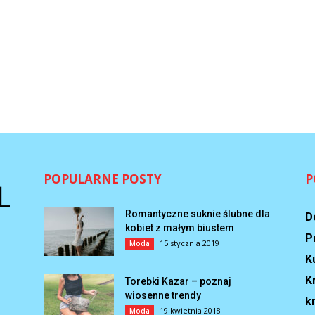
POPULARNE POSTY
P
Romantyczne suknie ślubne dla
D
kobiet z małym biustem
P
15 stycznia 2019
Moda
K
K
Torebki Kazar – poznaj
wiosenne trendy
k
19 kwietnia 2018
Moda