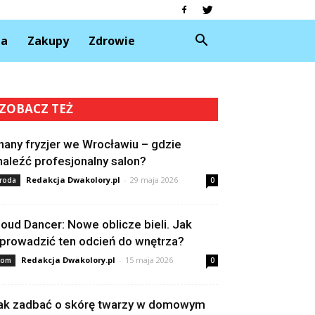
da
Zakupy
Zdrowie
ZOBACZ TEŻ
nany fryzjer we Wrocławiu – gdzie
naleźć profesjonalny salon?
Redakcja Dwakolory.pl
-
29 maja 2026
roda
0
loud Dancer: Nowe oblicze bieli. Jak
prowadzić ten odcień do wnętrza?
Redakcja Dwakolory.pl
-
15 maja 2026
om
0
ak zadbać o skórę twarzy w domowym