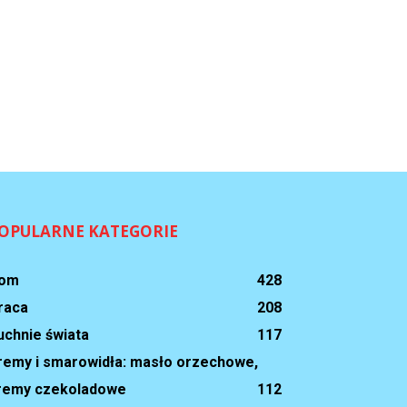
OPULARNE KATEGORIE
om
428
raca
208
uchnie świata
117
remy i smarowidła: masło orzechowe,
remy czekoladowe
112