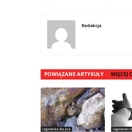
Redakcja
POWIĄZANE ARTYKUŁY
WIĘCEJ
Legowiska dla psa
Legowiska d