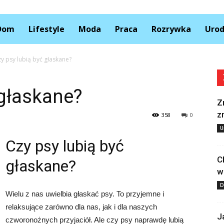
Kolory.pl
Dom
Lifestyle
Moda
Praca
Rozrywka
Uro
y psy lubią być głaskane?
 głaskane?
Z
z
358
0
U
Czy psy lubią być
C
głaskane?
w
D
Wielu z nas uwielbia głaskać psy. To przyjemne i
relaksujące zarówno dla nas, jak i dla naszych
J
czworonożnych przyjaciół. Ale czy psy naprawdę lubią