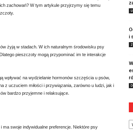
z
a ich zachowań? W tym artykule przyjrzymy się temu
U
szczoty.
O
i
Z
ków żyją w stadach. W ich naturalnym środowisku psy
 Dlatego pieszczoty mogą przypominać im te interakcje
W
e
r
gą wpływać na wydzielanie hormonów szczęścia u psów,
a z uczuciem miłości i przywiązania, zarówno u ludzi, jak i
D
sów bardzo przyjemne i relaksujące.
Ka
 i ma swoje indywidualne preferencje. Niektóre psy