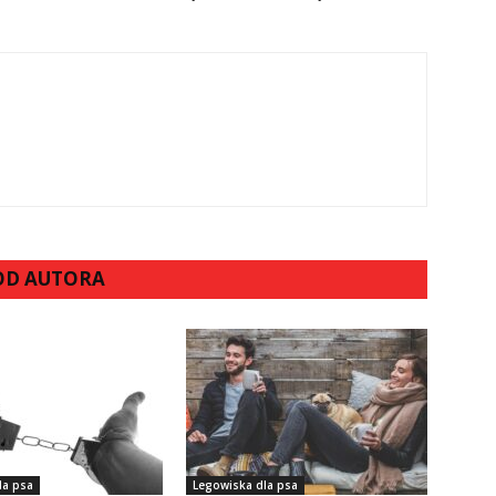
 OD AUTORA
la psa
Legowiska dla psa