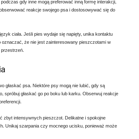
, podczas gdy inne mogą preferować inną formę interakcji,
y obserwować reakcje swojego psa i dostosowywać się do
zyk ciała. Jeśli pies wydaje się napięty, unika kontaktu
 oznaczać, że nie jest zainteresowany pieszczotami w
 przestrzeń.
ia
wo głaskać psa. Niektóre psy mogą nie lubić, gdy są
o, spróbuj głaskać go po boku lub karku. Obserwuj reakcje
referencji.
ić zbyt intensywnych pieszczot. Delikatne i spokojne
ich. Unikaj szarpania czy mocnego ucisku, ponieważ może