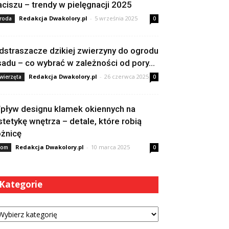
aciszu – trendy w pielęgnacji 2025
Redakcja Dwakolory.pl
-
5 września 2025
roda
0
dstraszacze dzikiej zwierzyny do ogrodu
 sadu – co wybrać w zależności od pory...
Redakcja Dwakolory.pl
-
26 czerwca 2025
wierzęta
0
pływ designu klamek okiennych na
stetykę wnętrza – detale, które robią
óżnicę
Redakcja Dwakolory.pl
-
10 marca 2025
om
0
Kategorie
tegorie