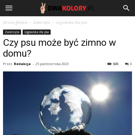
DwaKolory.pl
Strona główna
Zwierzęta
Legowiska dla psa
Zwierzęta
Legowiska dla psa
Czy psu może być zimno w
domu?
Przez
Redakcja
-
25 października 2023
608
0