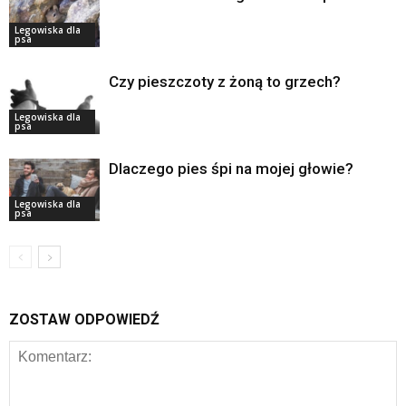
Legowiska dla
psa
Czy pieszczoty z żoną to grzech?
Legowiska dla
psa
Dlaczego pies śpi na mojej głowie?
Legowiska dla
psa
ZOSTAW ODPOWIEDŹ