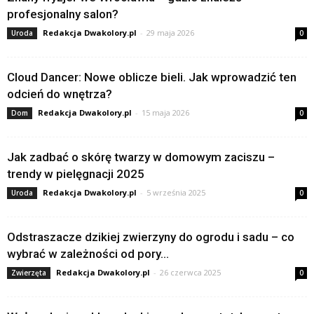
profesjonalny salon?
Redakcja Dwakolory.pl
-
29 maja 2026
Uroda
0
Cloud Dancer: Nowe oblicze bieli. Jak wprowadzić ten
odcień do wnętrza?
Redakcja Dwakolory.pl
-
15 maja 2026
Dom
0
Jak zadbać o skórę twarzy w domowym zaciszu –
trendy w pielęgnacji 2025
Redakcja Dwakolory.pl
-
5 września 2025
Uroda
0
Odstraszacze dzikiej zwierzyny do ogrodu i sadu – co
wybrać w zależności od pory...
Redakcja Dwakolory.pl
-
26 czerwca 2025
Zwierzęta
0