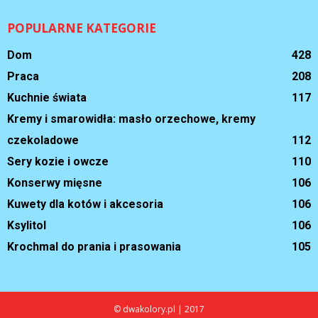
POPULARNE KATEGORIE
Dom
428
Praca
208
Kuchnie świata
117
Kremy i smarowidła: masło orzechowe, kremy
czekoladowe
112
Sery kozie i owcze
110
Konserwy mięsne
106
Kuwety dla kotów i akcesoria
106
Ksylitol
106
Krochmal do prania i prasowania
105
© dwakolory.pl | 2017