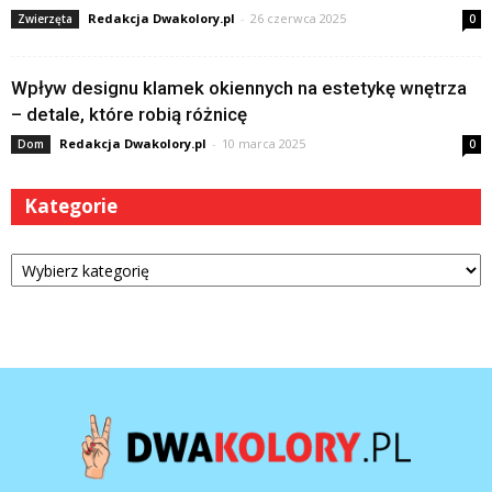
Redakcja Dwakolory.pl
-
26 czerwca 2025
Zwierzęta
0
Wpływ designu klamek okiennych na estetykę wnętrza
– detale, które robią różnicę
Redakcja Dwakolory.pl
-
10 marca 2025
Dom
0
Kategorie
Kategorie