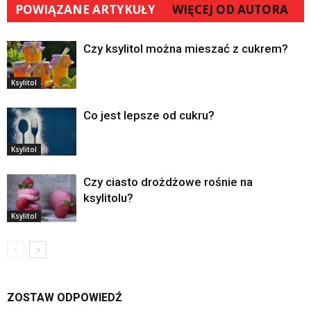
POWIĄZANE ARTYKUŁY
WIĘCEJ OD AUTORA
Czy ksylitol można mieszać z cukrem?
Ksylitol
Co jest lepsze od cukru?
Ksylitol
Czy ciasto drożdżowe rośnie na
ksylitolu?
Ksylitol
ZOSTAW ODPOWIEDŹ