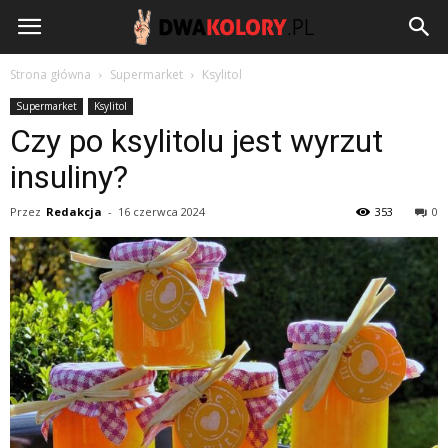
DwaKolory.pl
Strona główna
Supermarket
Ksylitol
Supermarket
Ksylitol
Czy po ksylitolu jest wyrzut
insuliny?
Przez
Redakcja
-
16 czerwca 2024
353
0