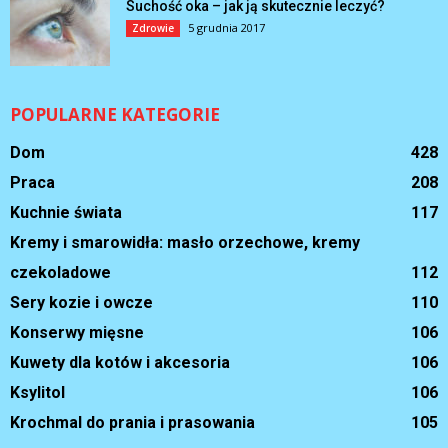
Suchość oka – jak ją skutecznie leczyć?
5 grudnia 2017
Zdrowie
POPULARNE KATEGORIE
Dom
428
Praca
208
Kuchnie świata
117
Kremy i smarowidła: masło orzechowe, kremy
czekoladowe
112
Sery kozie i owcze
110
Konserwy mięsne
106
Kuwety dla kotów i akcesoria
106
Ksylitol
106
Krochmal do prania i prasowania
105