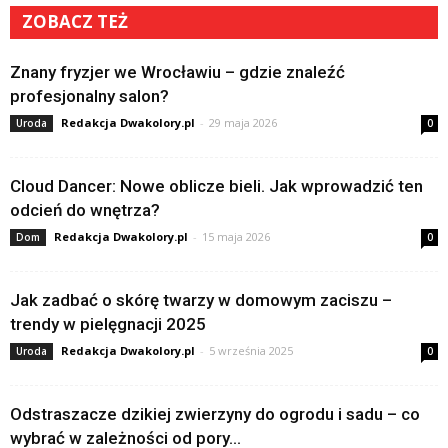
ZOBACZ TEŻ
Znany fryzjer we Wrocławiu – gdzie znaleźć
profesjonalny salon?
Redakcja Dwakolory.pl
-
29 maja 2026
Uroda
0
Cloud Dancer: Nowe oblicze bieli. Jak wprowadzić ten
odcień do wnętrza?
Redakcja Dwakolory.pl
-
15 maja 2026
Dom
0
Jak zadbać o skórę twarzy w domowym zaciszu –
trendy w pielęgnacji 2025
Redakcja Dwakolory.pl
-
5 września 2025
Uroda
0
Odstraszacze dzikiej zwierzyny do ogrodu i sadu – co
wybrać w zależności od pory...