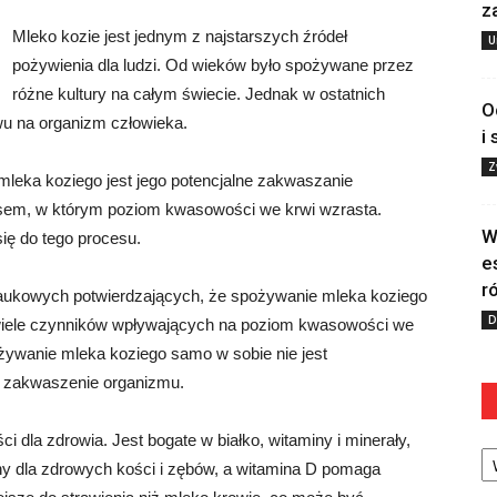
z
Mleko kozie jest jednym z najstarszych źródeł
U
pożywienia dla ludzi. Od wieków było spożywane przez
różne kultury na całym świecie. Jednak w ostatnich
O
wu na organizm człowieka.
i
Z
eka koziego jest jego potencjalne zakwaszanie
sem, w którym poziom kwasowości we krwi wzrasta.
W
ię do tego procesu.
e
r
ukowych potwierdzających, że spożywanie mleka koziego
D
 wiele czynników wpływających na poziom kwasowości we
Spożywanie mleka koziego samo w sobie nie jest
 zakwaszenie organizmu.
i dla zdrowia. Jest bogate w białko, witaminy i minerały,
Ka
dny dla zdrowych kości i zębów, a witamina D pomaga