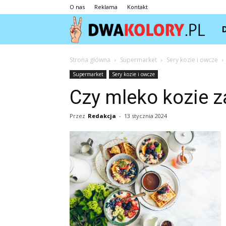
O nas
Reklama
Kontakt
Dwa
Strona główna
Supermarket
Sery kozie i owcze
Supermarket
Sery kozie i owcze
Czy mleko kozie 
Przez
Redakcja
-
13 stycznia 2024