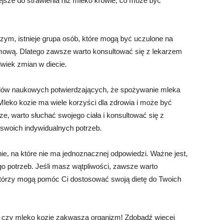
ejsze do strawienia niż mleko krowie, co może być
m, istnieje grupa osób, które mogą być uczulone na
rmową. Dlatego zawsze warto konsultować się z lekarzem
wiek zmian w diecie.
ów naukowych potwierdzających, że spożywanie mleka
leko kozie ma wiele korzyści dla zdrowia i może być
e, warto słuchać swojego ciała i konsultować się z
 swoich indywidualnych potrzeb.
e, na które nie ma jednoznacznej odpowiedzi. Ważne jest,
o potrzeb. Jeśli masz wątpliwości, zawsze warto
 którzy mogą pomóc Ci dostosować swoją dietę do Twoich
, czy mleko kozie zakwasza organizm! Zdobądź więcej