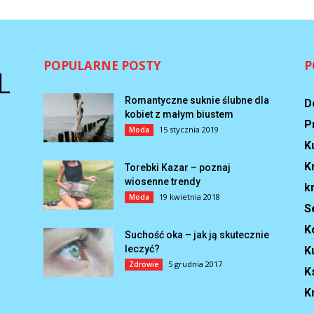
POPULARNE POSTY
P
Romantyczne suknie ślubne dla
D
kobiet z małym biustem
P
15 stycznia 2019
Moda
K
K
Torebki Kazar – poznaj
wiosenne trendy
k
19 kwietnia 2018
Moda
S
K
Suchość oka – jak ją skutecznie
leczyć?
K
5 grudnia 2017
Zdrowie
Ks
K