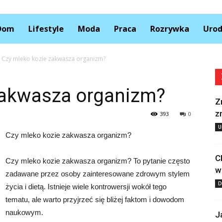
Kolory.pl
Dom
Lifestyle
Moda
Praca
Rozrywka
Uro
Czy mleko kozie zakwasza organizm?
zakwasza organizm?
Z
z
393
0
U
Czy mleko kozie zakwasza organizm?
C
Czy mleko kozie zakwasza organizm? To pytanie często
w
zadawane przez osoby zainteresowane zdrowym stylem
D
życia i dietą. Istnieje wiele kontrowersji wokół tego
tematu, ale warto przyjrzeć się bliżej faktom i dowodom
naukowym.
J