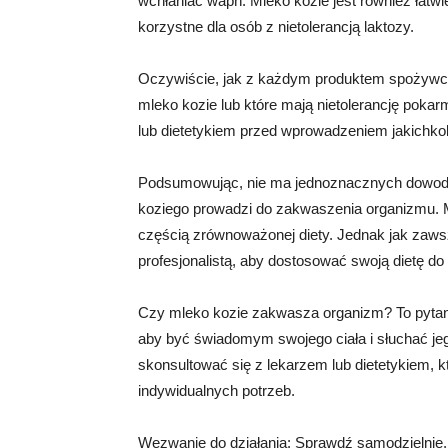
wchłaniać wapń. Mleko kozie jest również łatwi
korzystne dla osób z nietolerancją laktozy.
Oczywiście, jak z każdym produktem spożywczy
mleko kozie lub które mają nietolerancję poka
lub dietetykiem przed wprowadzeniem jakichkol
Podsumowując, nie ma jednoznacznych dowod
koziego prowadzi do zakwaszenia organizmu. M
częścią zrównoważonej diety. Jednak jak zawsz
profesjonalistą, aby dostosować swoją dietę do
Czy mleko kozie zakwasza organizm? To pytani
aby być świadomym swojego ciała i słuchać jeg
skonsultować się z lekarzem lub dietetykiem,
indywidualnych potrzeb.
Wezwanie do działania: Sprawdź samodzielnie