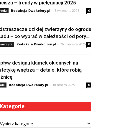
aciszu – trendy w pielęgnacji 2025
Redakcja Dwakolory.pl
-
5 września 2025
roda
0
dstraszacze dzikiej zwierzyny do ogrodu
 sadu – co wybrać w zależności od pory...
Redakcja Dwakolory.pl
-
26 czerwca 2025
wierzęta
0
pływ designu klamek okiennych na
stetykę wnętrza – detale, które robią
óżnicę
Redakcja Dwakolory.pl
-
10 marca 2025
om
0
Kategorie
tegorie