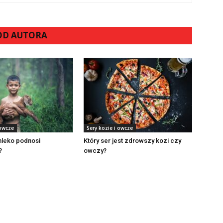
 OD AUTORA
 owcze
Sery kozie i owcze
mleko podnosi
Który ser jest zdrowszy kozi czy
?
owczy?