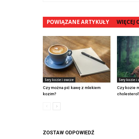
POWIĄZANE ARTYKUŁY
WIĘCEJ
Sery kozie i owcze
Sery kozie i
Czy można pić kawę z mlekiem
Czy kozie 
kozim?
cholesterol
ZOSTAW ODPOWIEDŹ