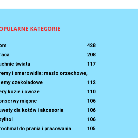
OPULARNE KATEGORIE
om
428
raca
208
uchnie świata
117
remy i smarowidła: masło orzechowe,
remy czekoladowe
112
ery kozie i owcze
110
onserwy mięsne
106
uwety dla kotów i akcesoria
106
ylitol
106
rochmal do prania i prasowania
105