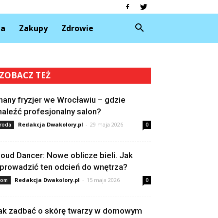
da
Zakupy
Zdrowie
ZOBACZ TEŻ
nany fryzjer we Wrocławiu – gdzie
naleźć profesjonalny salon?
Redakcja Dwakolory.pl
-
29 maja 2026
roda
0
loud Dancer: Nowe oblicze bieli. Jak
prowadzić ten odcień do wnętrza?
Redakcja Dwakolory.pl
-
15 maja 2026
om
0
ak zadbać o skórę twarzy w domowym