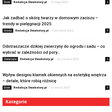
Redakcja Dwakolory.pl
-
15 maja 2026
Dom
0
Jak zadbać o skórę twarzy w domowym zaciszu –
trendy w pielęgnacji 2025
Redakcja Dwakolory.pl
-
5 września 2025
Uroda
0
Odstraszacze dzikiej zwierzyny do ogrodu i sadu – co
wybrać w zależności od pory...
Redakcja Dwakolory.pl
-
26 czerwca 2025
Zwierzęta
0
Wpływ designu klamek okiennych na estetykę wnętrza
– detale, które robią różnicę
Redakcja Dwakolory.pl
-
10 marca 2025
Dom
0
Kategorie
Kategorie