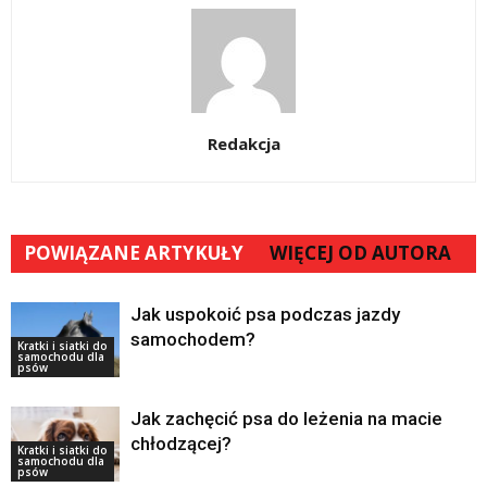
Redakcja
POWIĄZANE ARTYKUŁY
WIĘCEJ OD AUTORA
Jak uspokoić psa podczas jazdy
samochodem?
Kratki i siatki do
samochodu dla
psów
Jak zachęcić psa do leżenia na macie
chłodzącej?
Kratki i siatki do
samochodu dla
psów