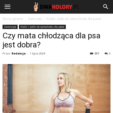
DwaKolory.pl
Strona główna
Zwierzęta
Kratki i siatki do samochodu dla psów
Zwierzęta
Kratki i siatki do samochodu dla psów
Czy mata chłodząca dla psa
jest dobra?
Przez
Redakcja
-
1 lipca 2024
397
0