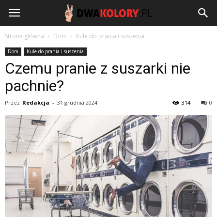
DwaKolory.pl
Strona główna
Dom
Kule do prania i suszenia
Dom
Kule do prania i suszenia
Czemu pranie z suszarki nie
pachnie?
Przez
Redakcja
-
31 grudnia 2024
314
0