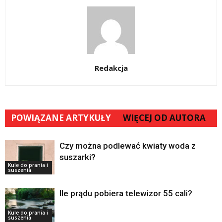
Redakcja
POWIĄZANE ARTYKUŁY
WIĘCEJ OD AUTORA
Czy można podlewać kwiaty woda z
suszarki?
Kule do prania i
suszenia
Ile prądu pobiera telewizor 55 cali?
Kule do prania i
suszenia