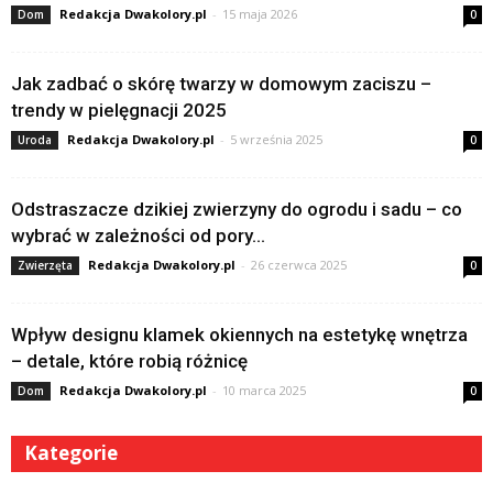
Redakcja Dwakolory.pl
-
15 maja 2026
Dom
0
Jak zadbać o skórę twarzy w domowym zaciszu –
trendy w pielęgnacji 2025
Redakcja Dwakolory.pl
-
5 września 2025
Uroda
0
Odstraszacze dzikiej zwierzyny do ogrodu i sadu – co
wybrać w zależności od pory...
Redakcja Dwakolory.pl
-
26 czerwca 2025
Zwierzęta
0
Wpływ designu klamek okiennych na estetykę wnętrza
– detale, które robią różnicę
Redakcja Dwakolory.pl
-
10 marca 2025
Dom
0
Kategorie