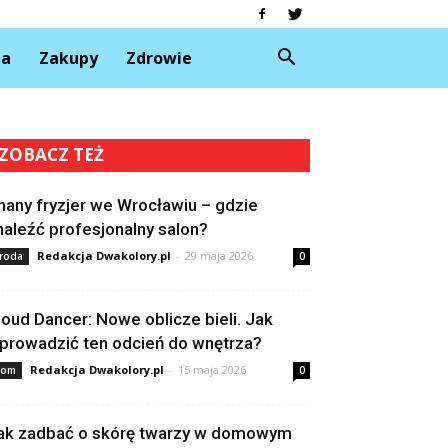
da
Zakupy
Zdrowie
ZOBACZ TEŻ
nany fryzjer we Wrocławiu – gdzie
naleźć profesjonalny salon?
Redakcja Dwakolory.pl
-
29 maja 2026
roda
0
loud Dancer: Nowe oblicze bieli. Jak
prowadzić ten odcień do wnętrza?
Redakcja Dwakolory.pl
-
15 maja 2026
om
0
ak zadbać o skórę twarzy w domowym