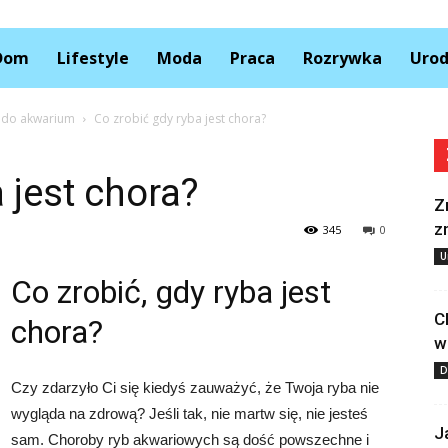
Kolory.pl
Dom
Lifestyle
Moda
Praca
Rozrywka
Uro
ek do akwarium
Co zrobić gdy ryba jest chora?
 jest chora?
Z
z
345
0
U
Co zrobić, gdy ryba jest
C
chora?
w
D
Czy zdarzyło Ci się kiedyś zauważyć, że Twoja ryba nie
wygląda na zdrową? Jeśli tak, nie martw się, nie jesteś
J
sam. Choroby ryb akwariowych są dość powszechne i