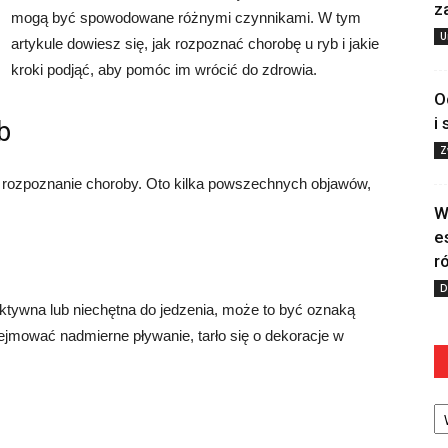
z
mogą być spowodowane różnymi czynnikami. W tym
U
artykule dowiesz się, jak rozpoznać chorobę u ryb i jakie
kroki podjąć, aby pomóc im wrócić do zdrowia.
O
i
b
Z
t rozpoznanie choroby. Oto kilka powszechnych objawów,
W
e
r
D
eaktywna lub niechętna do jedzenia, może to być oznaką
mować nadmierne pływanie, tarło się o dekoracje w
Ka