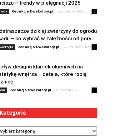
aciszu – trendy w pielęgnacji 2025
Redakcja Dwakolory.pl
-
5 września 2025
roda
0
dstraszacze dzikiej zwierzyny do ogrodu
 sadu – co wybrać w zależności od pory...
Redakcja Dwakolory.pl
-
26 czerwca 2025
wierzęta
0
pływ designu klamek okiennych na
stetykę wnętrza – detale, które robią
óżnicę
Redakcja Dwakolory.pl
-
10 marca 2025
om
0
Kategorie
tegorie