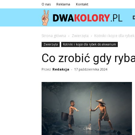
O nas
Reklama
Kontakt
Dwa
Strona główna
Zwierzęta
Kotniki i kojce dla ryb
Zwierzęta
Kotniki i kojce dla rybek do akwarium
Co zrobić gdy ryba
Przez
Redakcja
-
17 października 2024