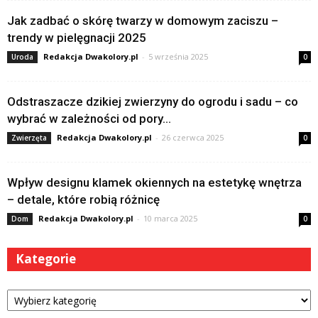
Jak zadbać o skórę twarzy w domowym zaciszu –
trendy w pielęgnacji 2025
Redakcja Dwakolory.pl
-
5 września 2025
Uroda
0
Odstraszacze dzikiej zwierzyny do ogrodu i sadu – co
wybrać w zależności od pory...
Redakcja Dwakolory.pl
-
26 czerwca 2025
Zwierzęta
0
Wpływ designu klamek okiennych na estetykę wnętrza
– detale, które robią różnicę
Redakcja Dwakolory.pl
-
10 marca 2025
Dom
0
Kategorie
Kategorie