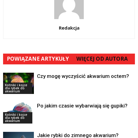
Redakcja
POWIĄZANE ARTYKUŁY
WIĘCEJ OD AUTORA
Czy mogę wyczyścić akwarium octem?
Kotniki i kojce
dla rybek do
akwarium
Po jakim czasie wybarwiają się gupiki?
Kotniki i kojce
dla rybek do
akwarium
Jakie rybki do zimnego akwarium?