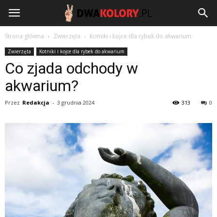
DwaKolory.pl
Strona główna
Zwierzęta
Kotniki i kojce dla rybek do akwarium
Zwierzęta
Kotniki i kojce dla rybek do akwarium
Co zjada odchody w
akwarium?
Przez
Redakcja
-
3 grudnia 2024
313
0