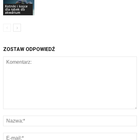
Kotniki i kojce
dla rybek do
akwarium
ZOSTAW ODPOWIEDŹ