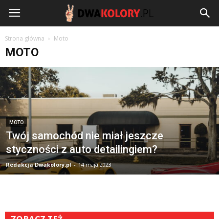
DwaKolory.pl
Strona główna
Moto
MOTO
MOTO
Twój samochód nie miał jeszcze
styczności z auto detailingiem?
Redakcja Dwakolory.pl
-
14 maja 2023