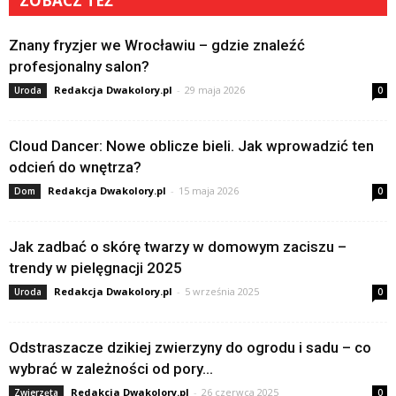
ZOBACZ TEŻ
Znany fryzjer we Wrocławiu – gdzie znaleźć
profesjonalny salon?
Redakcja Dwakolory.pl
-
29 maja 2026
Uroda
0
Cloud Dancer: Nowe oblicze bieli. Jak wprowadzić ten
odcień do wnętrza?
Redakcja Dwakolory.pl
-
15 maja 2026
Dom
0
Jak zadbać o skórę twarzy w domowym zaciszu –
trendy w pielęgnacji 2025
Redakcja Dwakolory.pl
-
5 września 2025
Uroda
0
Odstraszacze dzikiej zwierzyny do ogrodu i sadu – co
wybrać w zależności od pory...
Redakcja Dwakolory.pl
-
26 czerwca 2025
Zwierzęta
0