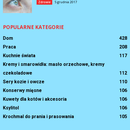
5 grudnia 2017
Zdrowie
POPULARNE KATEGORIE
Dom
428
Praca
208
Kuchnie świata
117
Kremy i smarowidła: masło orzechowe, kremy
czekoladowe
112
Sery kozie i owcze
110
Konserwy mięsne
106
Kuwety dla kotów i akcesoria
106
Ksylitol
106
Krochmal do prania i prasowania
105