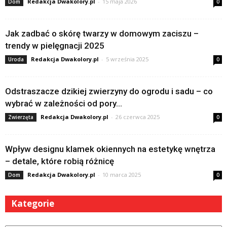
Redakcja Dwakolory.pl
-
15 maja 2026
Dom
0
Jak zadbać o skórę twarzy w domowym zaciszu –
trendy w pielęgnacji 2025
Redakcja Dwakolory.pl
-
5 września 2025
Uroda
0
Odstraszacze dzikiej zwierzyny do ogrodu i sadu – co
wybrać w zależności od pory...
Redakcja Dwakolory.pl
-
26 czerwca 2025
Zwierzęta
0
Wpływ designu klamek okiennych na estetykę wnętrza
– detale, które robią różnicę
Redakcja Dwakolory.pl
-
10 marca 2025
Dom
0
Kategorie
Kategorie