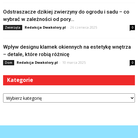
Odstraszacze dzikiej zwierzyny do ogrodu i sadu – co
wybrać w zależności od pory...
Redakcja Dwakolory.pl
-
26 czerwca 2025
Zwierzęta
0
Wpływ designu klamek okiennych na estetykę wnętrza
– detale, które robią różnicę
Redakcja Dwakolory.pl
-
10 marca 2025
Dom
0
Kategorie
Kategorie