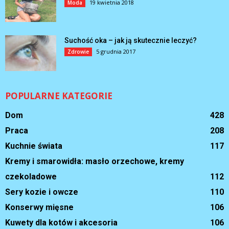
19 kwietnia 2018
Moda
Suchość oka – jak ją skutecznie leczyć?
5 grudnia 2017
Zdrowie
POPULARNE KATEGORIE
Dom
428
Praca
208
Kuchnie świata
117
Kremy i smarowidła: masło orzechowe, kremy
czekoladowe
112
Sery kozie i owcze
110
Konserwy mięsne
106
Kuwety dla kotów i akcesoria
106