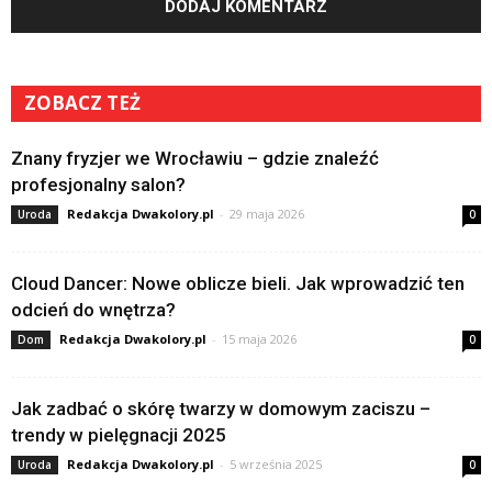
ZOBACZ TEŻ
Znany fryzjer we Wrocławiu – gdzie znaleźć
profesjonalny salon?
Redakcja Dwakolory.pl
-
29 maja 2026
Uroda
0
Cloud Dancer: Nowe oblicze bieli. Jak wprowadzić ten
odcień do wnętrza?
Redakcja Dwakolory.pl
-
15 maja 2026
Dom
0
Jak zadbać o skórę twarzy w domowym zaciszu –
trendy w pielęgnacji 2025
Redakcja Dwakolory.pl
-
5 września 2025
Uroda
0