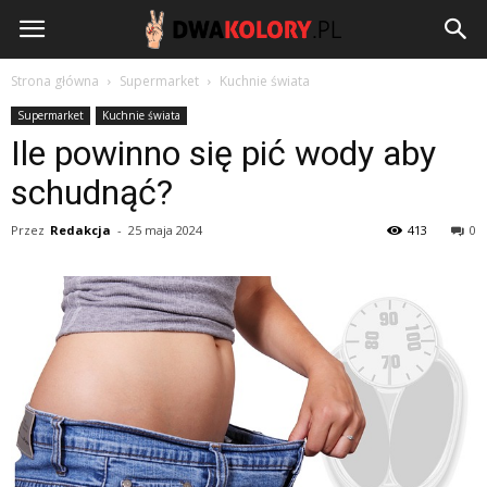
DwaKolory.pl
Strona główna
Supermarket
Kuchnie świata
Supermarket
Kuchnie świata
Ile powinno się pić wody aby
schudnąć?
Przez
Redakcja
-
25 maja 2024
413
0