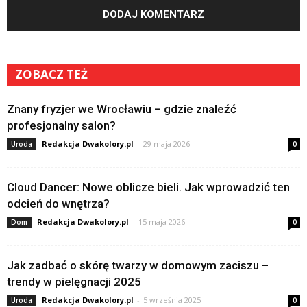
ZOBACZ TEŻ
Znany fryzjer we Wrocławiu – gdzie znaleźć
profesjonalny salon?
Redakcja Dwakolory.pl
-
29 maja 2026
Uroda
0
Cloud Dancer: Nowe oblicze bieli. Jak wprowadzić ten
odcień do wnętrza?
Redakcja Dwakolory.pl
-
15 maja 2026
Dom
0
Jak zadbać o skórę twarzy w domowym zaciszu –
trendy w pielęgnacji 2025
Redakcja Dwakolory.pl
-
5 września 2025
Uroda
0