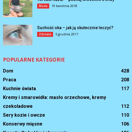
19 kwietnia 2018
Moda
Suchość oka – jak ją skutecznie leczyć?
5 grudnia 2017
Zdrowie
POPULARNE KATEGORIE
Dom
428
Praca
208
Kuchnie świata
117
Kremy i smarowidła: masło orzechowe, kremy
czekoladowe
112
Sery kozie i owcze
110
Konserwy mięsne
106