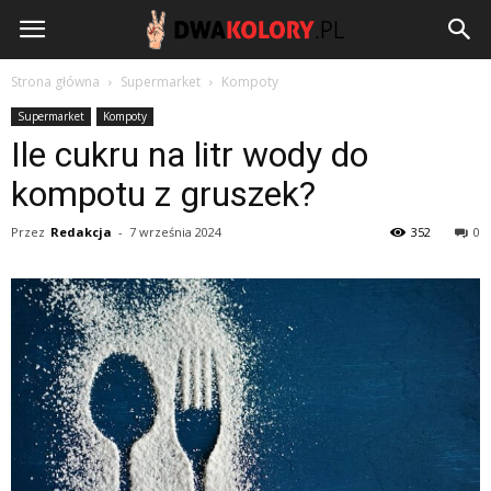
DwaKolory.pl
Strona główna
Supermarket
Kompoty
Supermarket
Kompoty
Ile cukru na litr wody do
kompotu z gruszek?
Przez
Redakcja
-
7 września 2024
352
0