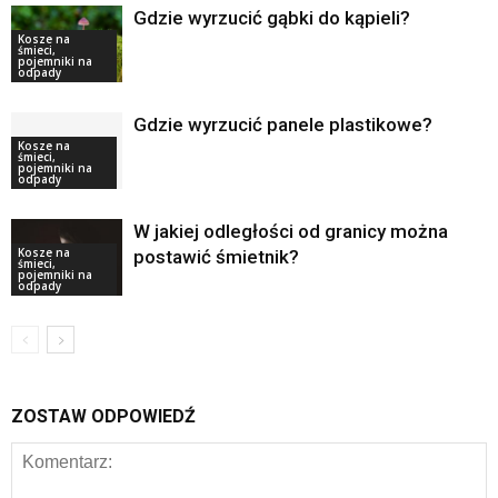
Gdzie wyrzucić gąbki do kąpieli?
Kosze na
śmieci,
pojemniki na
odpady
Gdzie wyrzucić panele plastikowe?
Kosze na
śmieci,
pojemniki na
odpady
W jakiej odległości od granicy można
Kosze na
postawić śmietnik?
śmieci,
pojemniki na
odpady
ZOSTAW ODPOWIEDŹ