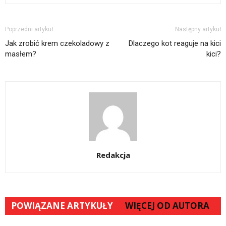
Poprzedni artykuł
Następny artykuł
Jak zrobić krem czekoladowy z
Dlaczego kot reaguje na kici
masłem?
kici?
Redakcja
POWIĄZANE ARTYKUŁY
WIĘCEJ OD AUTORA