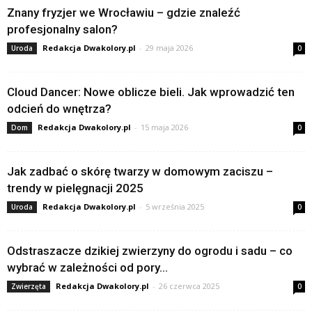
Znany fryzjer we Wrocławiu – gdzie znaleźć
profesjonalny salon?
Redakcja Dwakolory.pl
-
29 maja 2026
Uroda
0
Cloud Dancer: Nowe oblicze bieli. Jak wprowadzić ten
odcień do wnętrza?
Redakcja Dwakolory.pl
-
15 maja 2026
Dom
0
Jak zadbać o skórę twarzy w domowym zaciszu –
trendy w pielęgnacji 2025
Redakcja Dwakolory.pl
-
5 września 2025
Uroda
0
Odstraszacze dzikiej zwierzyny do ogrodu i sadu – co
wybrać w zależności od pory...
Redakcja Dwakolory.pl
-
26 czerwca 2025
Zwierzęta
0